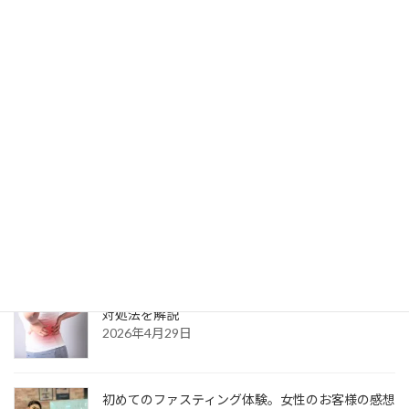
学データで紐解く、合わない靴がもたらす足のト
ラブルと全身への代償
2026年6月21日
「もう家事をするのも限界…」激しい腰痛に悩まさ
れた40代主婦が、F.E.S.の包括サポートで笑顔と元
気を取り戻すまでのリアルストーリー
2026年6月9日
実年齢より＋5歳老けて見える!? 主婦を悩ませる
「お疲れ猫背」の正体と若返りのコツ
2026年6月1日
足利市でぎっくり腰にお悩みの方へ｜原因と正しい
対処法を解説
2026年4月29日
初めてのファスティング体験。女性のお客様の感想